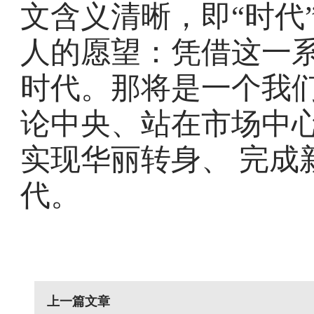
文含义清晰，即“时代
人的愿望：凭借这一系
时代。那将是一个我
论中央、站在市场中
实现华丽转身、 完成
代。
上一篇文章