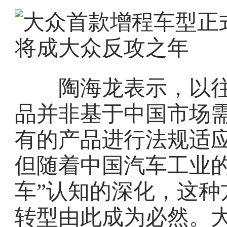
陶海龙表示，以往
品并非基于中国市场
有的产品进行法规适
但随着中国汽车工业的
车”认知的深化，这种方
转型由此成为必然。大