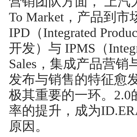
营销团队方面， 上汽大
To Market，产品
IPD（Integrated Pro
开发）与 IPMS（Integrat
Sales，集成产品营
发布与销售的特征愈
极其重要的一环。2.
率的提升，成为ID.E
原因。