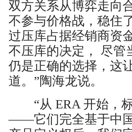
双方关系从博弈走向合
不参与价格战，稳住
过压库占据经销商资
不压库的决定， 尽管
仍是正确的选择，这
道。”陶海龙说。
“从 ERA 开始，标
——它们完全基于中国